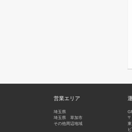
営業エリア
埼玉県
G
埼玉県 草加市
〒
その他周辺地域
東
ビ