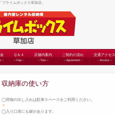
ム「プライムボックス草加店」
金
Ｑ＆Ａ
店舗内案内
ご契約の流れ
交通アクセ
e –
– Faq –
– Tour –
– Agreement –
– Access –
収納庫の使い方
◯荷物の出し入れは駐車スペースをご利用ください。
▼
◯入り口扉にも鍵があります。