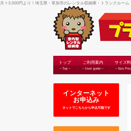
月々3,000円より！埼玉県・草加市のレンタル収納庫・トランクルー
トップ
ご利用案内
サイズ料
– Top –
– User guide –
– Size Pric
インターネット
お申込み
ネットでこちらから申込可能です