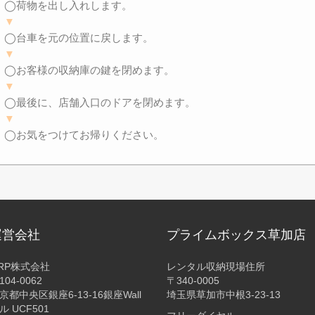
◯荷物を出し入れします。
▼
◯台車を元の位置に戻します。
▼
◯お客様の収納庫の鍵を閉めます。
▼
◯最後に、店舗入口のドアを閉めます。
▼
◯お気をつけてお帰りください。
運営会社
プライムボックス草加店
RP株式会社
レンタル収納現場住所
104-0062
〒340-0005
京都中央区銀座6-13-16銀座Wall
埼玉県草加市中根3-23-13
ル UCF501