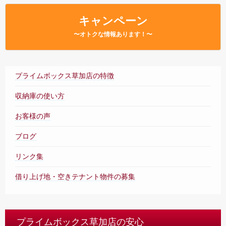
– Faq –
キャンペーン
店舗内案内
〜オトクな情報あります！〜
– Tour –
ご契約の流れ
– Agreement –
プライムボックス草加店の特徴
交通アクセス
収納庫の使い方
– Access –
お客様の声
会社案内
– Company –
ブログ
お問合せ
リンク集
– Query –
借り上げ地・空きテナント物件の募集
プライムボックス草加店の安心