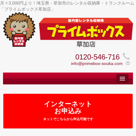
月々3,000円より！埼玉県・草加市のレンタル収納庫・トランクルーム
「プライムボックス草加店」
0120-546-716
info@primebox-souka.com
トップ
– Top –
ご利用案内
インターネット
– User guide –
お申込み
サイズ料金
ネットでこちらから申込可能です
– Size Price –
Ｑ＆Ａ