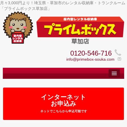
月々3,000円より！埼玉県・草加市のレンタル収納庫・トランクルーム
「プライムボックス草加店」
0120-546-716
info@primebox-souka.com
トップ
– Top –
ご利用案内
インターネット
– User guide –
お申込み
サイズ料金
ネットでこちらから申込可能です
– Size Price –
Ｑ＆Ａ