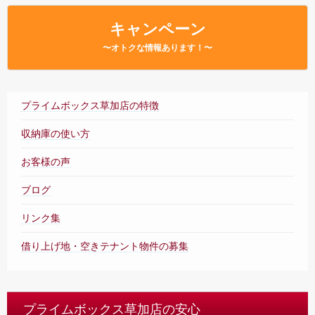
– Faq –
キャンペーン
店舗内案内
〜オトクな情報あります！〜
– Tour –
ご契約の流れ
– Agreement –
プライムボックス草加店の特徴
交通アクセス
収納庫の使い方
– Access –
お客様の声
会社案内
– Company –
ブログ
お問合せ
リンク集
– Query –
借り上げ地・空きテナント物件の募集
プライムボックス草加店の安心