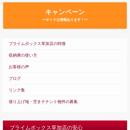
– Faq –
キャンペーン
店舗内案内
〜オトクな情報あります！〜
– Tour –
ご契約の流れ
– Agreement –
プライムボックス草加店の特徴
交通アクセス
収納庫の使い方
– Access –
お客様の声
会社案内
– Company –
ブログ
お問合せ
リンク集
– Query –
借り上げ地・空きテナント物件の募集
プライムボックス草加店の安心