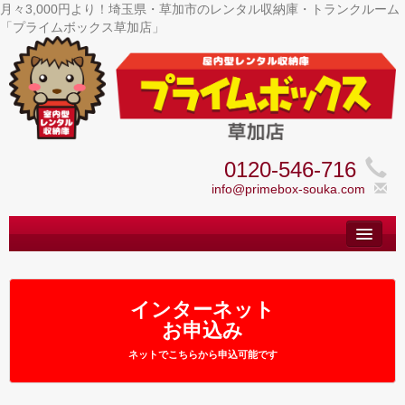
月々3,000円より！埼玉県・草加市のレンタル収納庫・トランクルーム
「プライムボックス草加店」
0120-546-716
info@primebox-souka.com
トップ
– Top –
ご利用案内
インターネット
– User guide –
お申込み
サイズ料金
ネットでこちらから申込可能です
– Size Price –
Ｑ＆Ａ