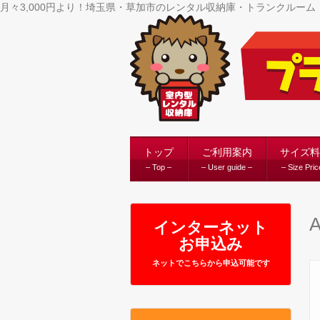
月々3,000円より！埼玉県・草加市のレンタル収納庫・トランクルー
トップ
ご利用案内
サイズ料
– Top –
– User guide –
– Size Pric
A
インターネット
お申込み
ネットでこちらから申込可能です