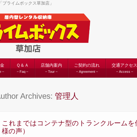
ム「プライムボックス草加店」
金
Ｑ＆Ａ
店舗内案内
ご契約の流れ
交通アクセ
e –
– Faq –
– Tour –
– Agreement –
– Access –
uthor Archives:
管理人
これまではコンテナ型のトランクルームを
様の声）