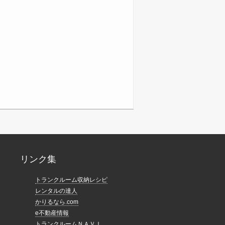
リンク集
トランクルーム収納レシピ
レンタルの達人
かりるなら.com
e不動産情報
トランクルームＮＡＶＩ