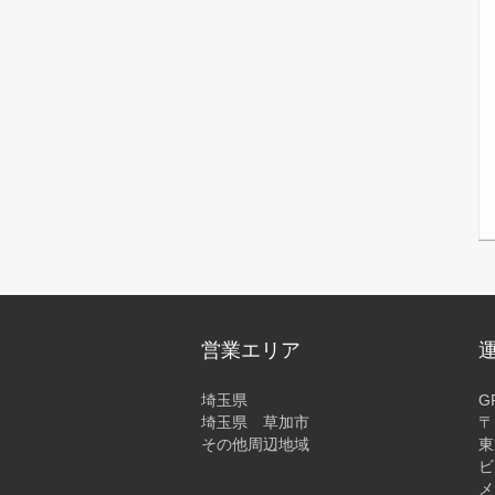
営業エリア
埼玉県
G
埼玉県 草加市
〒
その他周辺地域
東
ビ
メ