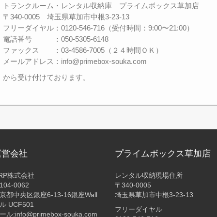
トランクルーム・レンタル収納庫 プライムボックス草加店
〒340-0005 埼玉県草加市中根3-23-13
フリーダイヤル：0120-546-716（受付時間：9:00〜21:00）
電話番号 ：050-5305-6148
ファックス ：03-4586-7005（２４時間ＯＫ）
メールアドレス：info@primebox-souka.com
から受け付けております。
運営会社
プライムボックス草加店
RP株式会社
レンタル収納現場住所
104-0062
〒340-0005
京都中央区銀座6-13-16銀座Wall
埼玉県草加市中根3-23-13
ル UCF501
フリーダイヤル
ール:info@primebox-souka.com