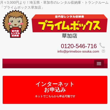
月々3,000円より！埼玉県・草加市のレンタル収納庫・トランクルーム
「プライムボックス草加店」
0120-546-716
info@primebox-souka.com
トップ
– Top –
ご利用案内
インターネット
– User guide –
お申込み
サイズ料金
ネットでこちらから申込可能です
– Size Price –
Ｑ＆Ａ