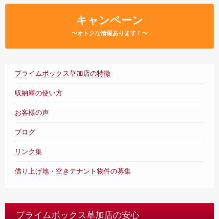
– Faq –
キャンペーン
店舗内案内
〜オトクな情報あります！〜
– Tour –
ご契約の流れ
– Agreement –
プライムボックス草加店の特徴
交通アクセス
収納庫の使い方
– Access –
お客様の声
会社案内
– Company –
ブログ
お問合せ
リンク集
– Query –
借り上げ地・空きテナント物件の募集
プライムボックス草加店の安心