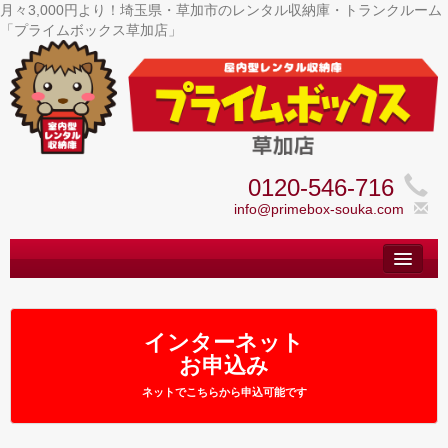
月々3,000円より！埼玉県・草加市のレンタル収納庫・トランクルーム
「プライムボックス草加店」
0120-546-716
info@primebox-souka.com
トップ
– Top –
ご利用案内
インターネット
– User guide –
お申込み
サイズ料金
ネットでこちらから申込可能です
– Size Price –
Ｑ＆Ａ