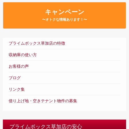
– Faq –
キャンペーン
店舗内案内
〜オトクな情報あります！〜
– Tour –
ご契約の流れ
– Agreement –
プライムボックス草加店の特徴
交通アクセス
収納庫の使い方
– Access –
お客様の声
会社案内
– Company –
ブログ
お問合せ
リンク集
– Query –
借り上げ地・空きテナント物件の募集
プライムボックス草加店の安心